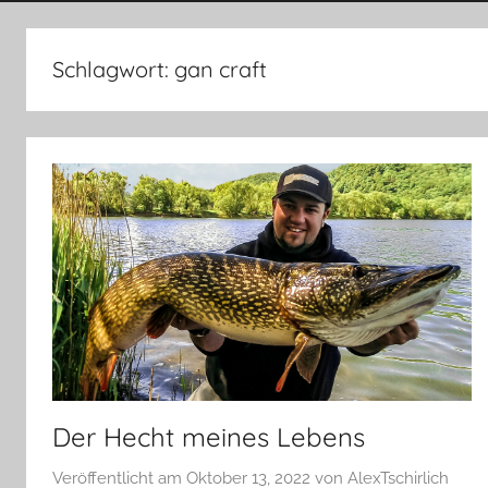
Angelerlebnisse
Schlagwort:
gan craft
Der Hecht meines Lebens
Veröffentlicht am
Oktober 13, 2022
von
AlexTschirlich